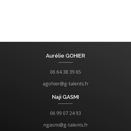
Aurélie GOHIER
06 64 38 39 65
agohier@g-talents.fr
Naji GASMI
06 99 07 24 93
ngasmi@g-talents.fr