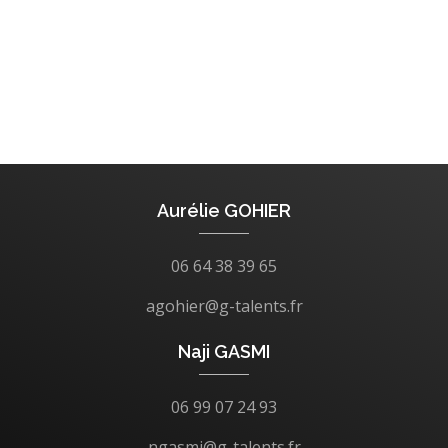
Aurélie GOHIER
06 64 38 39 65
agohier@g-talents.fr
Naji GASMI
06 99 07 24 93
ngasmi@g-talents.fr