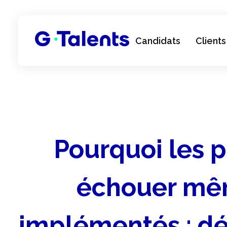
Candidats
Clients
G-Talents
Cabinet de Recrutement Salesforce
Pourquoi les 
échouer mêm
implémentés : dé