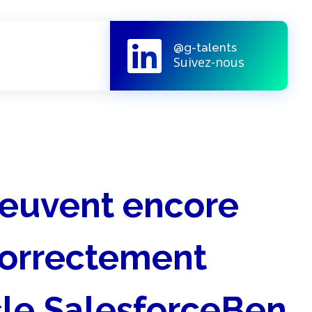
@g-talents
Suivez-nous
peuvent encore
correctement
cle SalesforceBen