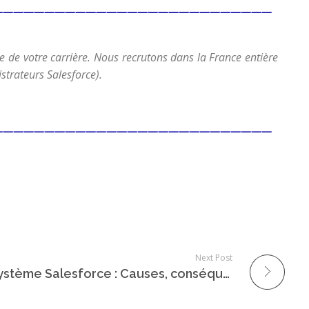
———————————————————————————
de votre carrière. Nous recrutons dans la France entière
istrateurs Salesforce).
———————————————————————————
Next Post
Le turnover dans l’écosystème Salesforce : Causes, conséquences et solutions