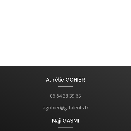
Aurélie GOHIER
06 64 38 39 65
agohier@g-talents.fr
Naji GASMI